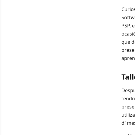
Curio
Softw
PSP, 
ocasi
que d
prese
apren
Tal
Despu
tendr
prese
utili
dí mes