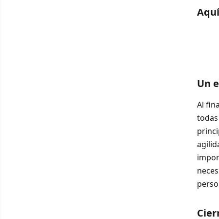
Aquí
Un e
Al fi
todas 
princi
agili
import
neces
perso
Cier