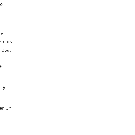
me
 y
en los
iosa,
e
, y
er un