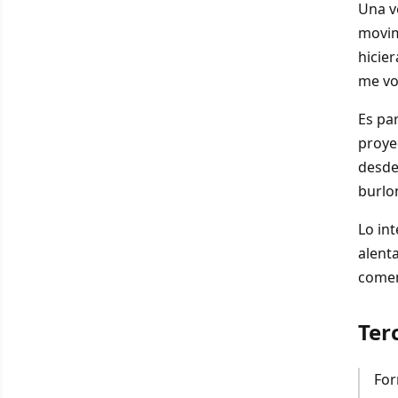
Una v
movim
hicie
me vol
Es pa
proye
desde
burlo
Lo in
alent
comen
Ter
For