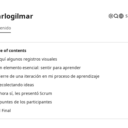
rlogilmar
S
tenido
le of contents
quí algunos registros visuales
n elemento esencial: sentir para aprender
ierre de una iteración en mi proceso de aprendizaje
ecolectando ideas
hora sí, les presentó Scrum
puntes de los participantes
l Final