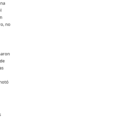
ona
l
on
ro, no
haron
 de
as
 notó
s