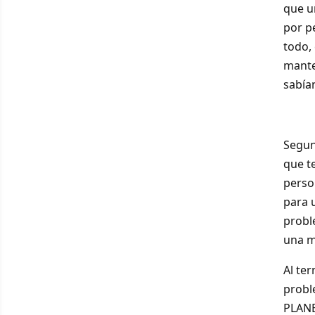
que u
por p
todo,
mante
sabía
Segun
que t
perso
para 
probl
una m
Al te
prob
PLANE