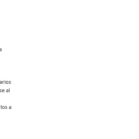
a
arios
se al
rlos a