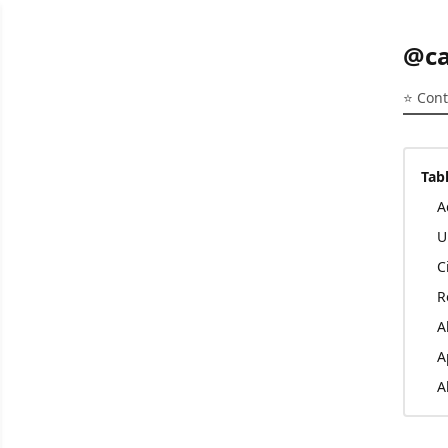
@ca
⭐️ Con
Tab
A
U
C
R
A
A
A