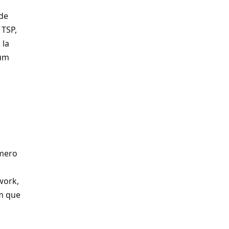
 de
 TSP,
 la
rum
imero
work,
um que