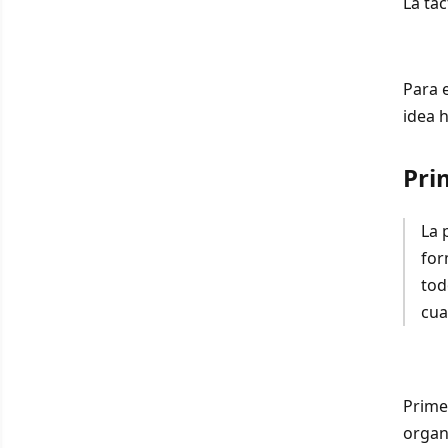
La tác
Para 
idea 
Pri
La 
for
tod
cua
Prime
organ