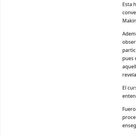
Esta 
conver
Makin
Además
obser
parti
pues 
aquel
revel
El cur
enten
Fuero
proce
enseg