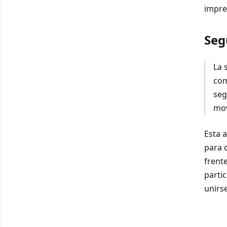
impre
Seg
La 
com
seg
mov
Esta a
para 
frent
partic
unirse