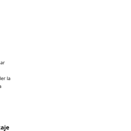
bar
er la
a
zaje